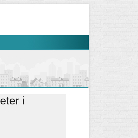
R
ter i 