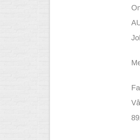
Om
AU
Jo
Me
Fa
Vå
89