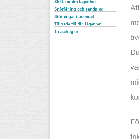
Sköt om din lägenhet
At
Snöröjning och sandning
Störningar i boendet
me
Tillträde till din lägenhet
Trivselregler
öv
Du
va
mi
ko
Fö
fa