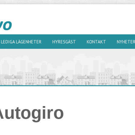
LEDIGA LÄGENHETER
HYRESGÄST
KONTAKT
NYHETE
Autogiro