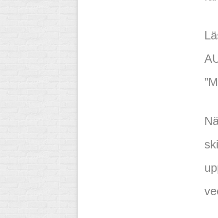
Lä
AU
”M
Nä
sk
up
ve