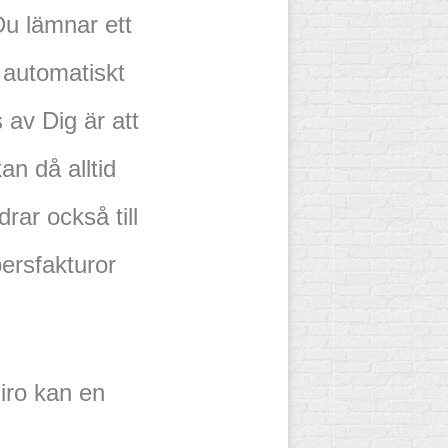
u lämnar ett
 automatiskt
 av Dig är att
an då alltid
drar också till
ersfakturor
giro kan en