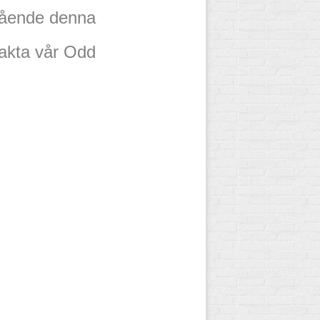
gående denna
akta vår Odd