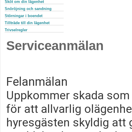
Sköt om din lägenhet
Snöröjning och sandning
Störningar i boendet
Tillträde till din lägenhet
Trivselregler
Serviceanmälan
Felanmälan
Uppkommer skada som o
för att allvarlig olägenhe
hyresgästen skyldig att