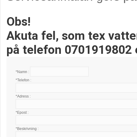
Obs!
Akuta fel, som tex vatt
på telefon 0701919802 e
*Namn :
*Telefon :
*Adress :
*Epost :
*Beskrivning :