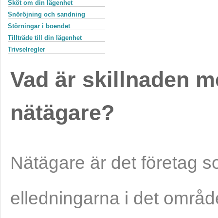
Sköt om din lägenhet
Snöröjning och sandning
Störningar i boendet
Tillträde till din lägenhet
Trivselregler
Vad är skillnaden m
nätägare?
Nätägare är det företag s
elledningarna i det områ